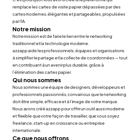
remplace les cartes de visite papier dépassées par des 
cartes modernes, élégantes et partageables, propulsées 
par l’IA.
Notre mission
Notre mission est de faire le lien entre le networking 
traditionnel et la technologie moderne.
azzapp aide les professionnels, équipes et organisations 
à simplifier le partage et la collecte de coordonnées — tout 
en contribuant à un avenir plus durable, grâce à 
l’élimination des cartes papier.
Qui nous sommes
Nous sommes une équipe de designers, développeurs et 
professionnels passionnés, convaincus que le networking 
doit être simple, efficace et à l’image de votre marque.
Nous avons créé azzapp pour offrir un outil aussi moderne 
et flexible que votre façon de travailler, que vous soyez 
freelance, start-up en croissance ou entreprise 
internationale.
Ce que nous offrons