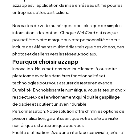
azzapp est l'application de mise en réseau ultime pour les 
entreprises et les particuliers. 
Nos cartes de visite numériques sont plus que de simples 
informations de contact. Chaque WebCard est conçue 
pour refléter votre marque ou votre personnalité et peut 
inclure des éléments multimédias tels que des vidéos, des 
photos et des liens vers les réseaux sociaux.
Pourquoi choisir azzapp
Innovation : Nous mettons continuellement à jour notre 
plateforme avec les dernières fonctionnalités et 
technologies pour vous assurer de rester en avance.
Durabilité : En choisissant le numérique, vous faites un choix 
respectueux de l'environnement qui réduit le gaspillage 
de papier et soutient un avenir durable.
Personnalisation : Notre solution offre d'infinies options de 
personnalisation, garantissant que votre carte de visite 
numérique est aussi unique que vous.
Facilité d'utilisation : Avec une interface conviviale, créer et 