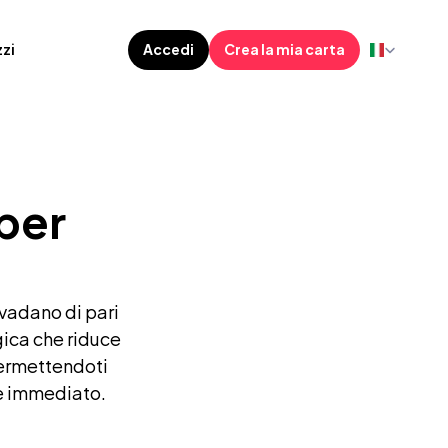
Select Languag
Accedi
Crea la mia carta
zi
per 
adano di pari 
gica che riduce 
permettendoti 
 e immediato.