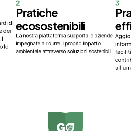
2
3
Pratiche 
Pra
ecosostenibili
eff
di di 
e dei 
Aggior
La nostra piattaforma supporta le aziende 
I 
inform
impegnate a ridurre il proprio impatto 
 lo 
facilit
ambientale attraverso soluzioni sostenibili.
 
contri
all’am