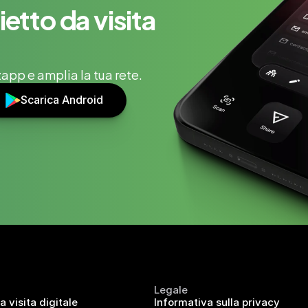
ietto da visita 
app e amplia la tua rete.
Scarica Android
Legale
a visita digitale
Informativa sulla privacy